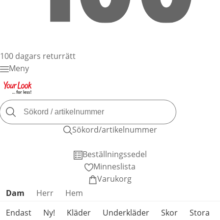
100 dagars returrätt
Meny
Sökord/artikelnummer
Beställningssedel
Minneslista
Varukorg
Hoppa över produktkategorier
Dam
Herr
Hem
Endast
Ny!
Kläder
Underkläder
Skor
Stora