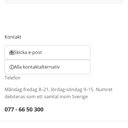
Kontakt
Skicka e-post
Öppnar e-postklient
Alla kontaktalternativ
Telefon
Måndag-fredag 8–21, lördag-söndag 9–15. Numret
debiteras som ett samtal inom Sverige
Telefonnummer:
077 - 66 50 300
Öppnar telefonklient