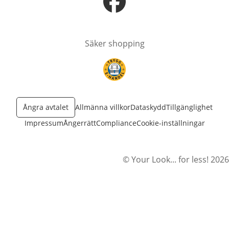
öppnas i nytt fönster
Säker shopping
öppnas i nytt fönster
Ångra avtalet
Allmänna villkor
Dataskydd
Tillgänglighet
Impressum
Ångerrätt
Compliance
Cookie-inställningar
© Your Look... for less! 2026