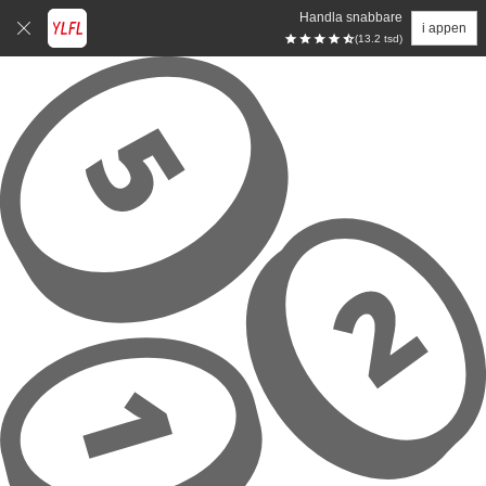
Handla snabbare
i appen
(13.2 tsd)
Hoppa till huvudinnehåll