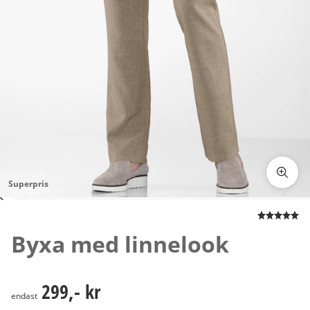
Superpris
Tryck för att zooma bilden
Byxa med linnelook
299,- kr
299,- kr
endast