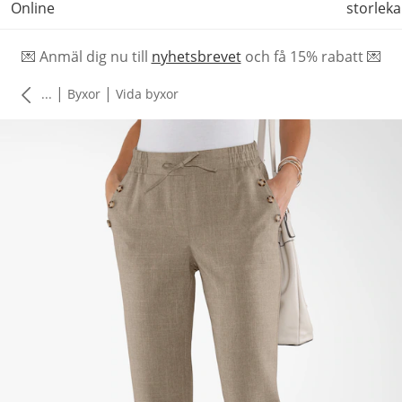
Online
storleka
💌 Anmäl dig nu till
nyhetsbrevet
och f
å
15% rabatt 💌
|
|
...
Byxor
Vida byxor