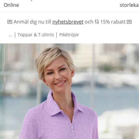
Online
storleka
💌 Anmäl dig nu till
nyhetsbrevet
och f
å
15% rabatt 💌
|
|
...
Toppar & T-shirts
Pikétröjor