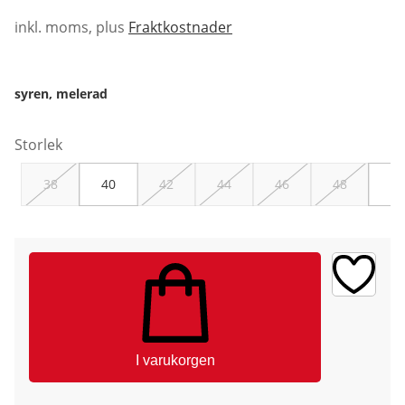
inkl. moms, plus
Fraktkostnader
syren, melerad
Storlek
38
40
42
44
46
48
50
I varukorgen