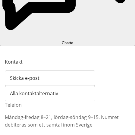
Chatta
Kontakt
Skicka e-post
Öppnar e-postklient
Alla kontaktalternativ
Telefon
Måndag-fredag 8–21, lördag-söndag 9–15. Numret
debiteras som ett samtal inom Sverige