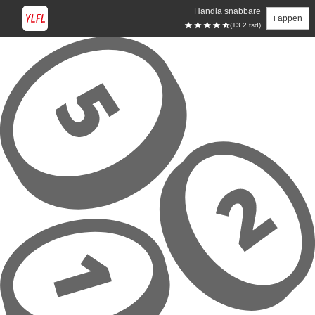
Handla snabbare
i appen
(13.2 tsd)
Hoppa till huvudinnehåll