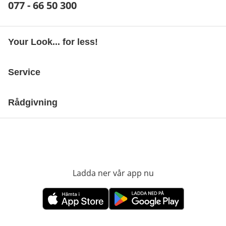
Telefonnummer:
077 - 66 50 300
Öppnar telefonklient
Your Look... for less!
Service
Rådgivning
Ladda ner vår app nu
öppnas i nytt fönst
öppnas i nytt fönster
öppnas i nytt fönster