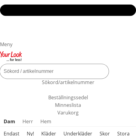
Meny
Sökord/artikelnummer
Beställningssedel
Minneslista
Varukorg
Hoppa över produktkategorier
Dam
Herr
Hem
Endast
Ny!
Kläder
Underkläder
Skor
Stora