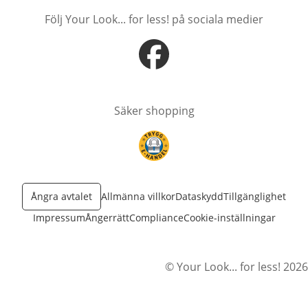
Följ Your Look... for less! på sociala medier
öppnas i nytt fönster
Säker shopping
öppnas i nytt fönster
Ångra avtalet
Allmänna villkor
Dataskydd
Tillgänglighet
Impressum
Ångerrätt
Compliance
Cookie-inställningar
© Your Look... for less! 2026