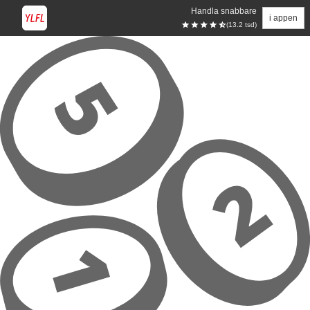
Handla snabbare
i appen
(13.2 tsd)
Hoppa till huvudinnehåll