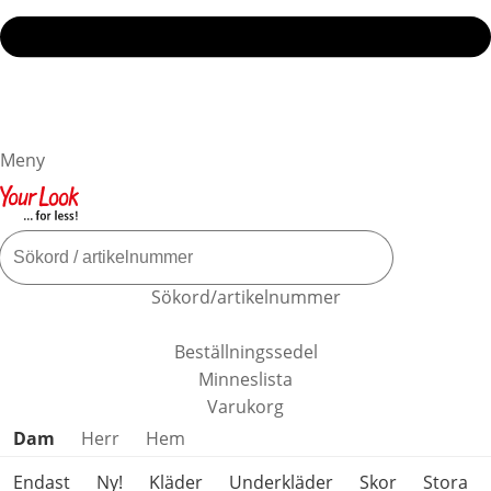
Meny
Sökord/artikelnummer
Beställningssedel
Minneslista
Varukorg
Hoppa över produktkategorier
Dam
Herr
Hem
Endast
Ny!
Kläder
Underkläder
Skor
Stora