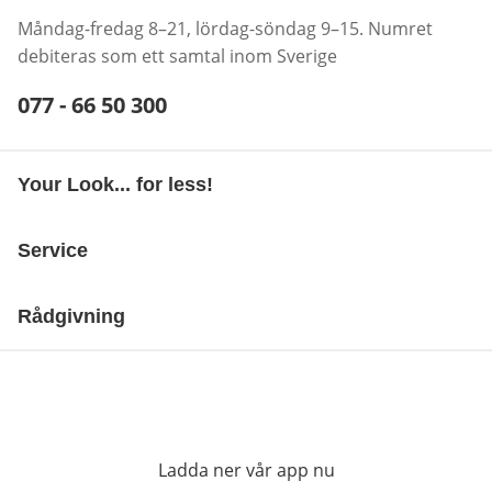
Måndag-fredag 8–21, lördag-söndag 9–15. Numret
debiteras som ett samtal inom Sverige
Telefonnummer:
077 - 66 50 300
Öppnar telefonklient
Your Look... for less!
Service
Rådgivning
Ladda ner vår app nu
öppnas i nytt fönst