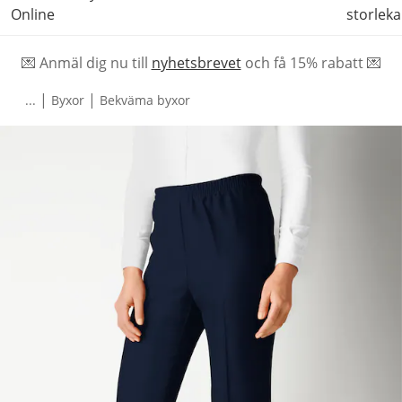
Online
storleka
💌 Anmäl dig nu till
nyhetsbrevet
och f
å
15% rabatt 💌
|
|
...
Byxor
Bekväma byxor