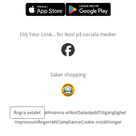
öppnas i nytt fönster
öppnas i nytt fönster
Följ Your Look... for less! på sociala medier
öppnas i nytt fönster
Säker shopping
öppnas i nytt fönster
Ångra avtalet
Allmänna villkor
Dataskydd
Tillgänglighet
Impressum
Ångerrätt
Compliance
Cookie-inställningar