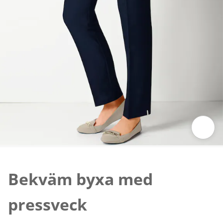
Tryck för att zooma bilden
Bekväm byxa med
pressveck