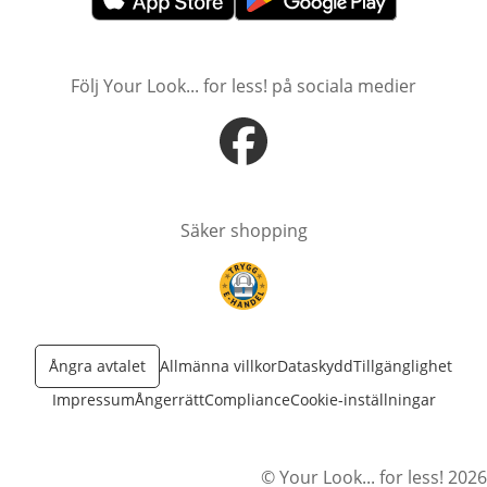
öppnas i nytt fönster
öppnas i nytt fönster
Följ Your Look... for less! på sociala medier
öppnas i nytt fönster
Säker shopping
öppnas i nytt fönster
Ångra avtalet
Allmänna villkor
Dataskydd
Tillgänglighet
Impressum
Ångerrätt
Compliance
Cookie-inställningar
© Your Look... for less! 2026