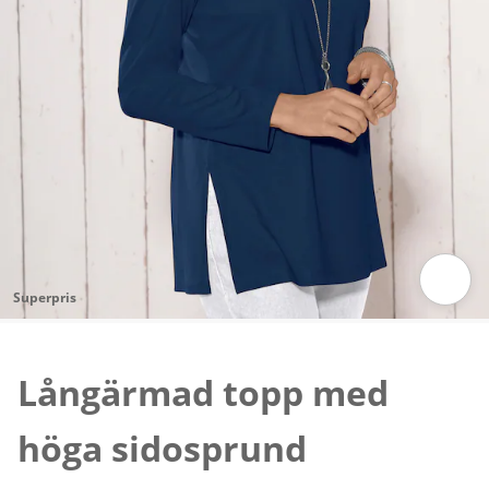
Superpris
Tryck för att zooma bilden
Långärmad topp med
höga sidosprund