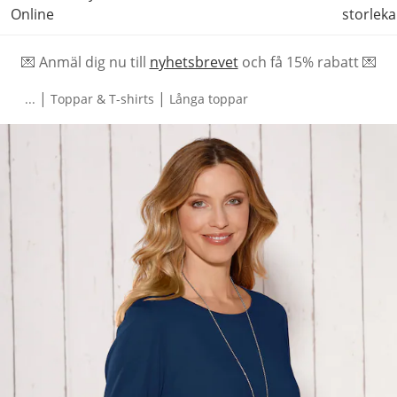
Online
storleka
💌 Anmäl dig nu till
nyhetsbrevet
och f
å
15% rabatt 💌
|
|
...
Toppar & T-shirts
Långa toppar