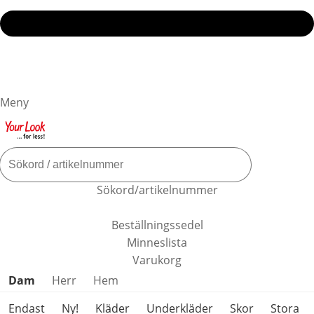
Meny
Sökord/artikelnummer
Beställningssedel
Minneslista
Varukorg
Hoppa över produktkategorier
Dam
Herr
Hem
Endast
Ny!
Kläder
Underkläder
Skor
Stora