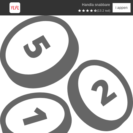
Handla snabbare
i appen
(13.2 tsd)
Hoppa till huvudinnehåll