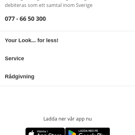
debiteras som ett samtal inom Sverige
Telefonnummer:
077 - 66 50 300
Öppnar telefonklient
Your Look... for less!
Service
Rådgivning
Ladda ner vår app nu
öppnas i nytt fönst