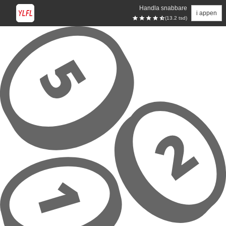
Handla snabbare
i appen
(13.2 tsd)
Hoppa till huvudinnehåll