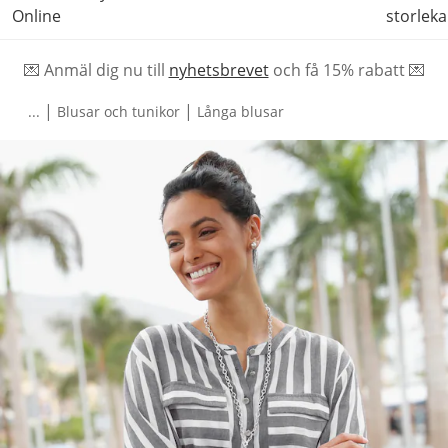
Online
storleka
💌 Anmäl dig nu till
nyhetsbrevet
och f
å
15% rabatt 💌
|
|
...
Blusar och tunikor
Långa blusar