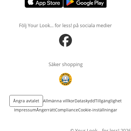
öppnas i nytt fönster
öppnas i nytt fönster
Följ Your Look... for less! på sociala medier
öppnas i nytt fönster
Säker shopping
öppnas i nytt fönster
Ångra avtalet
Allmänna villkor
Dataskydd
Tillgänglighet
Impressum
Ångerrätt
Compliance
Cookie-inställningar
© Your Look... for less! 2026