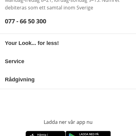
Måndag-fredag 8–21, lördag-söndag 9–15. Numret
debiteras som ett samtal inom Sverige
Telefonnummer:
077 - 66 50 300
Öppnar telefonklient
Your Look... for less!
Service
Rådgivning
Ladda ner vår app nu
öppnas i nytt fönst