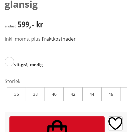
glansig
599,- kr
599,- kr
endast
inkl. moms, plus
Fraktkostnader
vit-grå, randig
Storlek
36
38
40
42
44
46
48