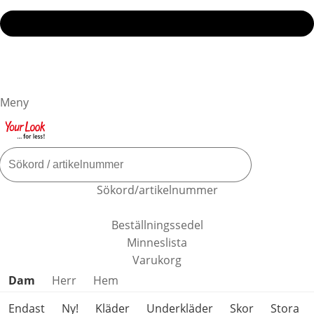
Meny
Sökord/artikelnummer
Beställningssedel
Minneslista
Varukorg
Hoppa över produktkategorier
Dam
Herr
Hem
Endast
Ny!
Kläder
Underkläder
Skor
Stora