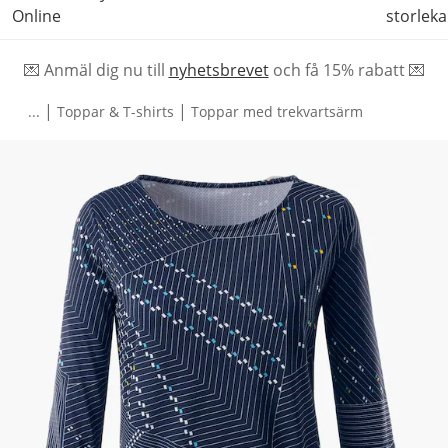
Online
storleka
💌 Anmäl dig nu till
nyhetsbrevet
och f
å
15% rabatt 💌
|
|
...
Toppar & T-shirts
Toppar med trekvartsärm