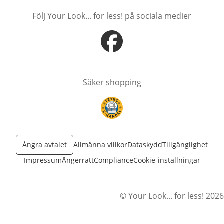
Följ Your Look... for less! på sociala medier
öppnas i nytt fönster
Säker shopping
öppnas i nytt fönster
Ångra avtalet
Allmänna villkor
Dataskydd
Tillgänglighet
Impressum
Ångerrätt
Compliance
Cookie-inställningar
© Your Look... for less! 2026