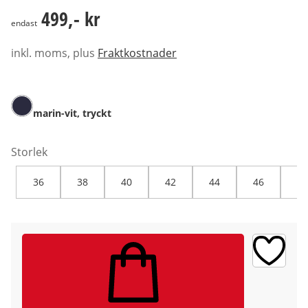
499,- kr
499,- kr
endast
inkl. moms, plus
Fraktkostnader
marin-vit, tryckt
Storlek
36
38
40
42
44
46
48