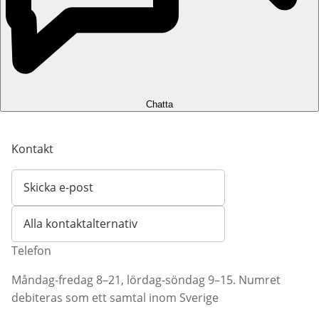
Chatta
Kontakt
Skicka e-post
Öppnar e-postklient
Alla kontaktalternativ
Telefon
Måndag-fredag 8–21, lördag-söndag 9–15. Numret
debiteras som ett samtal inom Sverige