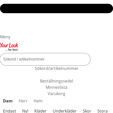
Meny
Sökord/artikelnummer
Beställningssedel
Minneslista
Varukorg
Hoppa över produktkategorier
Dam
Herr
Hem
Endast
Ny!
Kläder
Underkläder
Skor
Stora