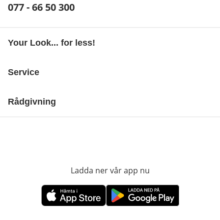
Telefonnummer:
077 - 66 50 300
Öppnar telefonklient
Your Look... for less!
Service
Rådgivning
Ladda ner vår app nu
öppnas i nytt fönst
öppnas i nytt fönster
öppnas i nytt fönster