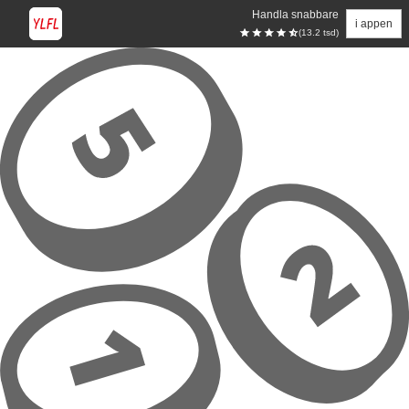
Handla snabbare
i appen
(13.2 tsd)
Hoppa till huvudinnehåll