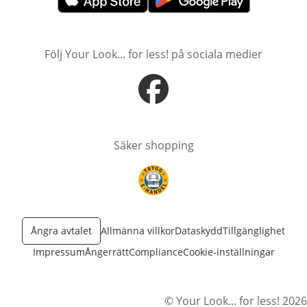
öppnas i nytt fönster
öppnas i nytt fönster
Följ Your Look... for less! på sociala medier
öppnas i nytt fönster
Säker shopping
öppnas i nytt fönster
Ångra avtalet
Allmänna villkor
Dataskydd
Tillgänglighet
Impressum
Ångerrätt
Compliance
Cookie-inställningar
© Your Look... for less! 2026