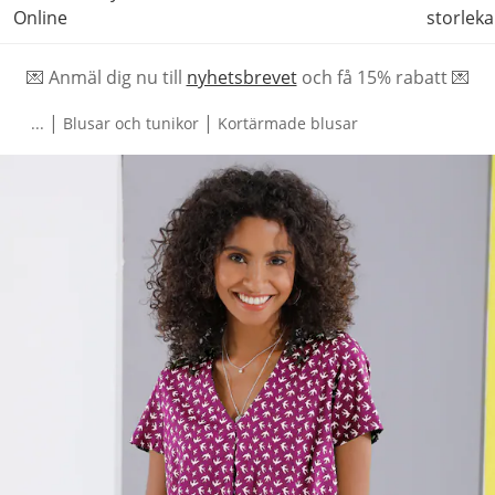
Online
storleka
💌 Anmäl dig nu till
nyhetsbrevet
och f
å
15% rabatt 💌
|
|
...
Blusar och tunikor
Kortärmade blusar