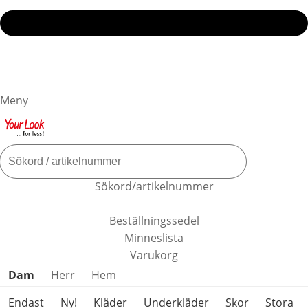
Meny
Sökord/artikelnummer
Beställningssedel
Minneslista
Varukorg
Hoppa över produktkategorier
Dam
Herr
Hem
Endast
Ny!
Kläder
Underkläder
Skor
Stora