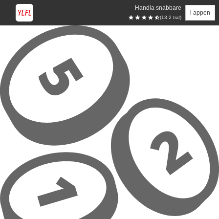
Handla snabbare
i appen
(13.2 tsd)
Hoppa till huvudinnehåll