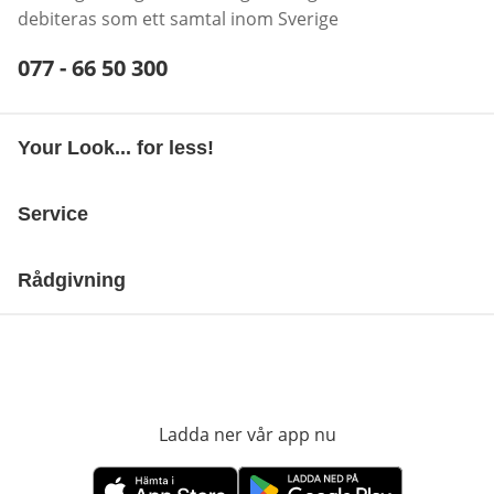
debiteras som ett samtal inom Sverige
Telefonnummer:
077 - 66 50 300
Öppnar telefonklient
Your Look... for less!
Service
Rådgivning
Ladda ner vår app nu
öppnas i nytt fönst