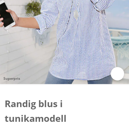
Superpris
Tryck för att zooma bilden
Randig blus i
tunikamodell