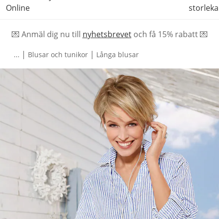
Online
storleka
💌 Anmäl dig nu till
nyhetsbrevet
och f
å
15% rabatt 💌
|
|
...
Blusar och tunikor
Långa blusar