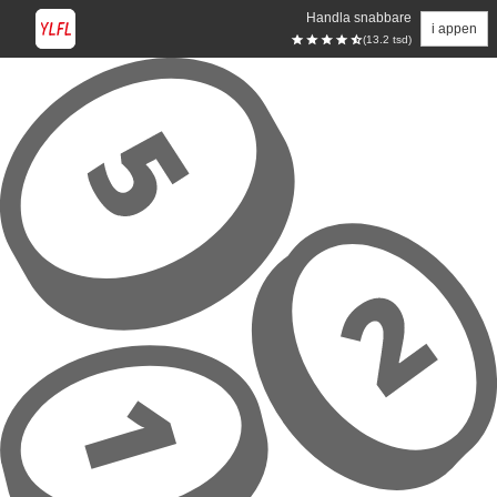
Handla snabbare
i appen
(13.2 tsd)
Hoppa till huvudinnehåll