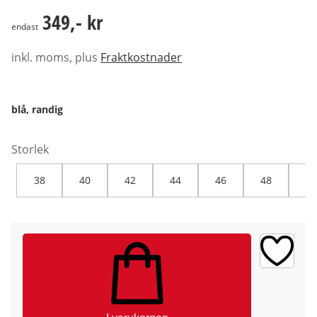
349,- kr
349,- kr
endast
inkl. moms, plus
Fraktkostnader
blå, randig
Storlek
38
40
42
44
46
48
50