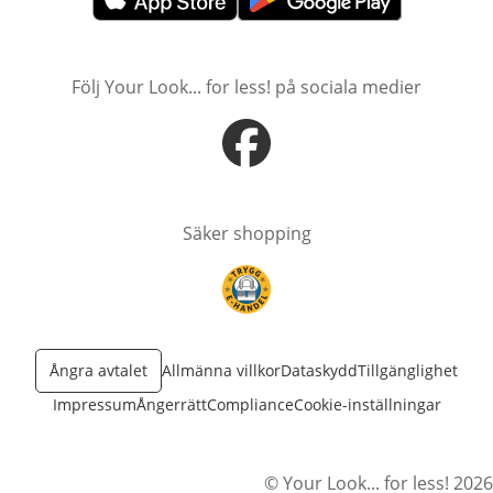
öppnas i nytt fönster
öppnas i nytt fönster
Följ Your Look... for less! på sociala medier
öppnas i nytt fönster
Säker shopping
öppnas i nytt fönster
Ångra avtalet
Allmänna villkor
Dataskydd
Tillgänglighet
Impressum
Ångerrätt
Compliance
Cookie-inställningar
© Your Look... for less! 2026