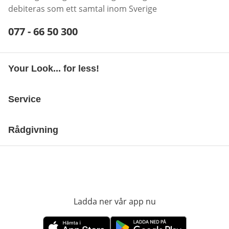
debiteras som ett samtal inom Sverige
Telefonnummer:
077 - 66 50 300
Öppnar telefonklient
Your Look... for less!
Service
Rådgivning
Ladda ner vår app nu
öppnas i nytt fönst