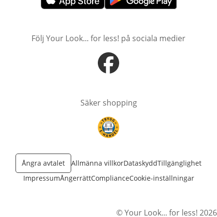
öppnas i nytt fönster
öppnas i nytt fönster
Följ Your Look... for less! på sociala medier
öppnas i nytt fönster
Säker shopping
öppnas i nytt fönster
Ångra avtalet
Allmänna villkor
Dataskydd
Tillgänglighet
Impressum
Ångerrätt
Compliance
Cookie-inställningar
© Your Look... for less! 2026