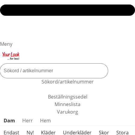
Meny
Sökord/artikelnummer
Beställningssedel
Minneslista
Varukorg
Hoppa över produktkategorier
Dam
Herr
Hem
Endast
Ny!
Kläder
Underkläder
Skor
Stora