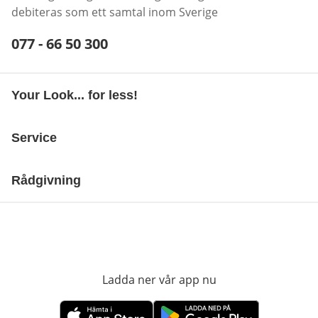
debiteras som ett samtal inom Sverige
Telefonnummer:
077 - 66 50 300
Öppnar telefonklient
Your Look... for less!
Service
Rådgivning
Ladda ner vår app nu
öppnas i nytt fönst