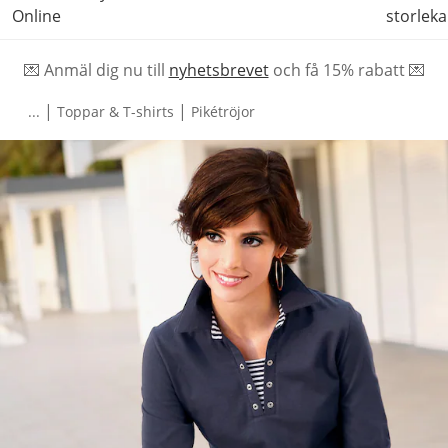
Online
storleka
💌 Anmäl dig nu till
nyhetsbrevet
och f
å
15% rabatt 💌
|
|
...
Toppar & T-shirts
Pikétröjor