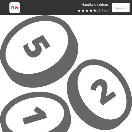
Handla snabbare
i appen
(13.2 tsd)
Hoppa till huvudinnehåll