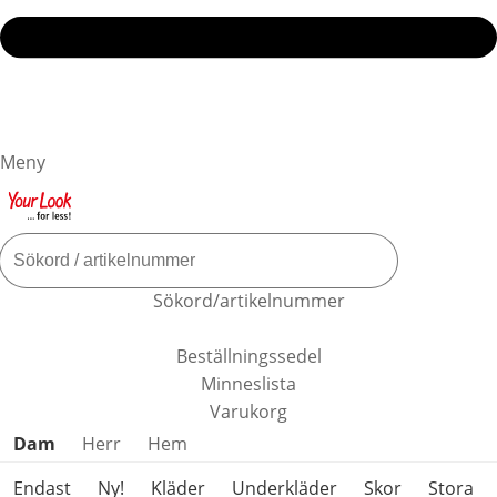
Meny
Sökord/artikelnummer
Beställningssedel
Minneslista
Varukorg
Hoppa över produktkategorier
Dam
Herr
Hem
Endast
Ny!
Kläder
Underkläder
Skor
Stora