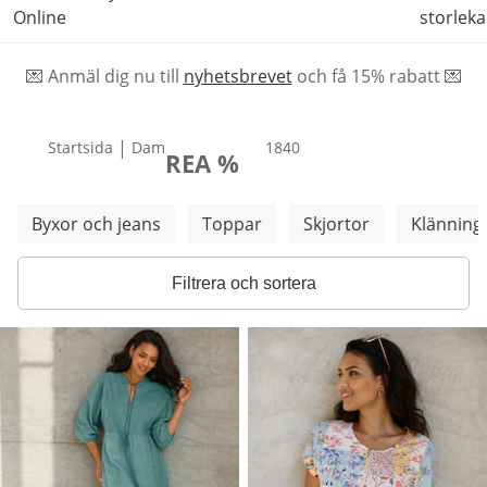
Online
storleka
💌 Anmäl dig nu till
nyhetsbrevet
och f
å
15% rabatt 💌
|
Startsida
Dam
produkter
1840
REA %
Hoppa över fler kategorier
Byxor och jeans
Toppar
Skjortor
Klänning
Filtrera och sortera