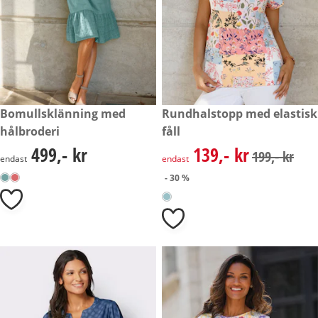
499,- kr
Bomullsklänning med
rabatterat pris: 139,- kr, tidig
Rundhalstopp med elastisk
- 30 %
hålbroderi
fåll
499,- kr
139,- kr
499,- kr
rabatterat pris: 139,- kr, tidig
199,- kr
endast
endast
- 30 %