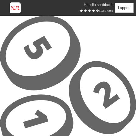
Handla snabbare
i appen
(13.2 tsd)
Hoppa till huvudinnehåll