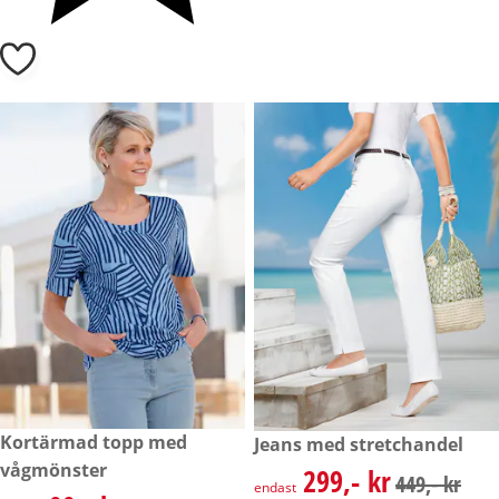
rabatterat pris: 99,- kr, tidigare pris: 129,- kr
Kortärmad topp med
rabatterat pris: 299,- kr, tidig
Jeans med stretchandel
- 23 %
- 33 %
vågmönster
299,- kr
rabatterat pris: 299,- kr, tidig
449,- kr
endast