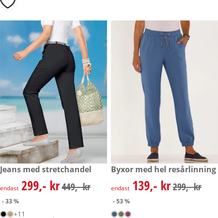
rabatterat pris: 299,- kr, tidigare pris: 449,- kr
Jeans med stretchandel
rabatterat pris: 139,- kr, tidig
Byxor med hel resårlinning
- 33 %
- 53 %
299,- kr
139,- kr
rabatterat pris: 299,- kr, tidigare pris: 449,- kr
rabatterat pris: 139,- kr, tidig
449,- kr
299,- kr
endast
endast
- 33 %
- 53 %
+11