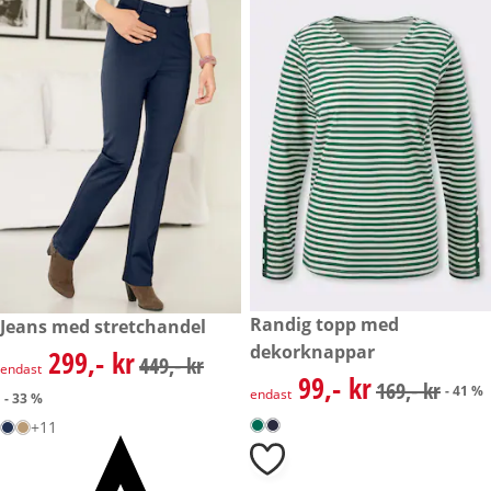
rabatterat pris: 99,- kr, tidiga
Randig topp med
rabatterat pris: 299,- kr, tidigare pris: 449,- kr
Jeans med stretchandel
- 41 %
- 33 %
dekorknappar
299,- kr
rabatterat pris: 299,- kr, tidigare pris: 449,- kr
449,- kr
endast
99,- kr
rabatterat pris: 99,- kr, tidiga
169,- kr
- 41 %
endast
- 33 %
+11