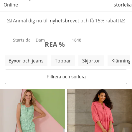
Online
storleka
💌 Anmäl dig nu till
nyhetsbrevet
och f
å
15% rabatt 💌
|
Startsida
Dam
produkter
1848
REA %
Hoppa över fler kategorier
Byxor och jeans
Toppar
Skjortor
Klänning
Filtrera och sortera