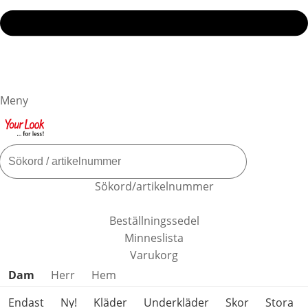
Meny
Sökord/artikelnummer
Beställningssedel
Minneslista
Varukorg
Hoppa över produktkategorier
Dam
Herr
Hem
Endast
Ny!
Kläder
Underkläder
Skor
Stora