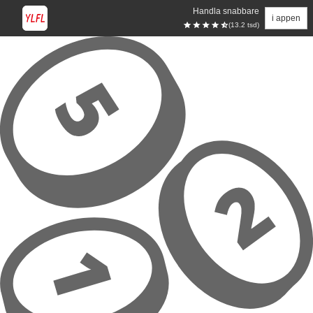
Handla snabbare
i appen
(13.2 tsd)
Hoppa till huvudinnehåll