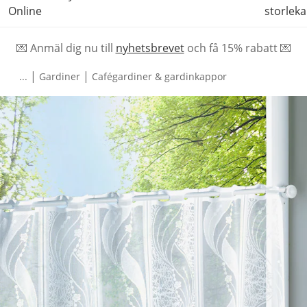
Online
storleka
💌 Anmäl dig nu till
nyhetsbrevet
och f
å
15% rabatt 💌
|
|
...
Gardiner
Cafégardiner & gardinkappor