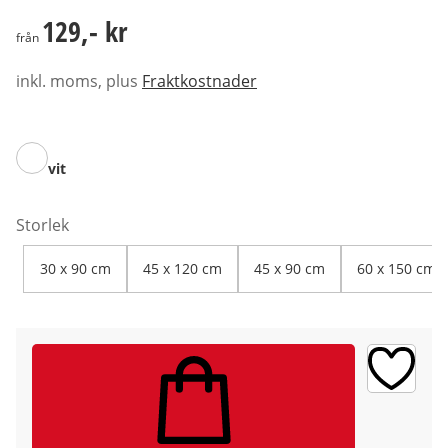
129,- kr
129,- kr
från
inkl. moms, plus
Fraktkostnader
vit
Storlek
30 x 90 cm
45 x 120 cm
45 x 90 cm
60 x 150 cm