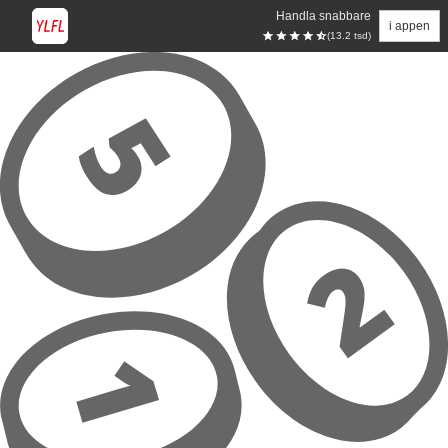
Handla snabbare
i appen
(13.2 tsd)
Hoppa till huvudinnehåll