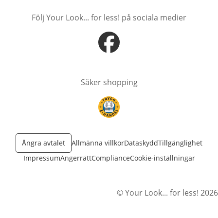
Följ Your Look... for less! på sociala medier
öppnas i nytt fönster
Säker shopping
öppnas i nytt fönster
Ångra avtalet
Allmänna villkor
Dataskydd
Tillgänglighet
Impressum
Ångerrätt
Compliance
Cookie-inställningar
© Your Look... for less! 2026