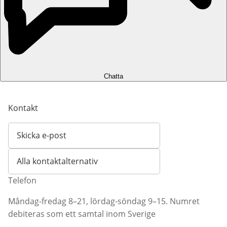
Chatta
Kontakt
Skicka e-post
Öppnar e-postklient
Alla kontaktalternativ
Telefon
Måndag-fredag 8–21, lördag-söndag 9–15. Numret
debiteras som ett samtal inom Sverige