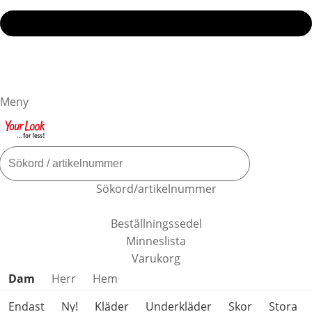
Meny
Sökord/artikelnummer
Beställningssedel
Minneslista
Varukorg
Hoppa över produktkategorier
Dam
Herr
Hem
Endast
Ny!
Kläder
Underkläder
Skor
Stora