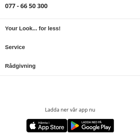
Telefonnummer:
077 - 66 50 300
Öppnar telefonklient
Your Look... for less!
Service
Rådgivning
Ladda ner vår app nu
öppnas i nytt fönst
öppnas i nytt fönster
öppnas i nytt fönster