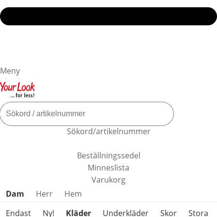
Meny
Sökord/artikelnummer
Beställningssedel
Minneslista
Varukorg
Hoppa över produktkategorier
Dam
Herr
Hem
Endast
Ny!
Kläder
Underkläder
Skor
Stora