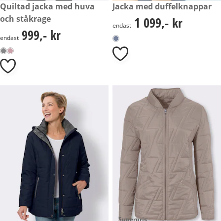
999,- kr
Quiltad jacka med huva
1 099,- kr
Jacka med duffelknappar
och ståkrage
1 099,- kr
1 099,- kr
endast
999,- kr
999,- kr
endast
Superpris