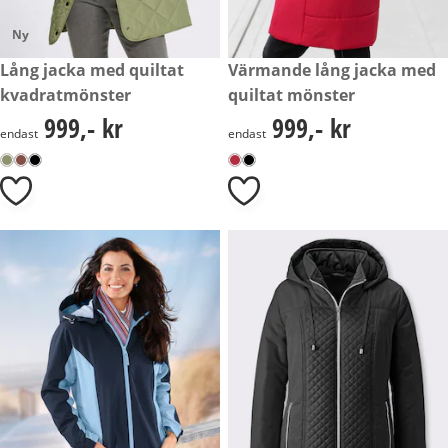
Ny
999,- kr
Lång jacka med quiltat
999,- kr
Värmande lång jacka med
kvadratmönster
quiltat mönster
999,- kr
999,- kr
999,- kr
999,- kr
endast
endast