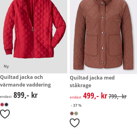
Ny
899,- kr
Quiltad jacka och
rabatterat pris: 499,- kr, tidig
Quiltad jacka med
- 37 %
värmande vaddering
ståkrage
899,- kr
499,- kr
899,- kr
rabatterat pris: 499,- kr, tidig
799,- kr
endast
endast
- 37 %