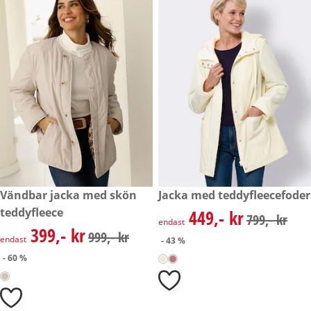
rabatterat pris: 399,- kr, tidigare pris: 999,- kr
Vändbar jacka med skön
rabatterat pris: 449,- kr, tidig
Jacka med teddyfleecefoder
- 60 %
- 43 %
teddyfleece
449,- kr
rabatterat pris: 449,- kr, tidig
799,- kr
endast
399,- kr
rabatterat pris: 399,- kr, tidigare pris: 999,- kr
999,- kr
endast
- 43 %
- 60 %