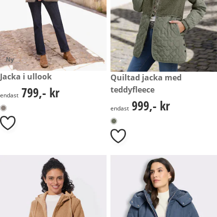
Ny
799,- kr
Jacka i ullook
999,- kr
Quiltad jacka med
799,- kr
teddyfleece
799,- kr
endast
999,- kr
999,- kr
endast