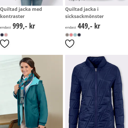
999,- kr
Quiltad jacka med
449,- kr
Quiltad jacka i
kontraster
sicksackmönster
999,- kr
449,- kr
999,- kr
449,- kr
endast
endast