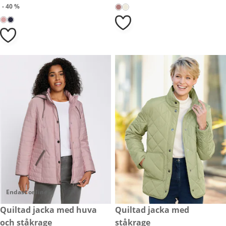
- 40 %
Endast online
999,- kr
Quiltad jacka med huva
rabatterat pris: 499,- kr, tidig
Quiltad jacka med
- 37 %
och ståkrage
ståkrage