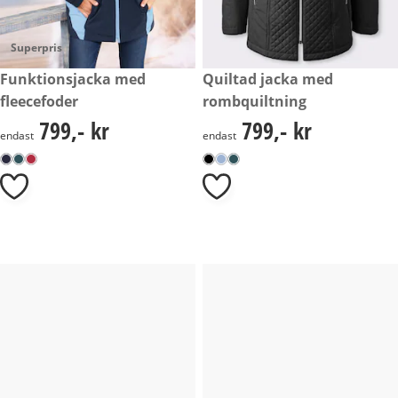
Superpris
799,- kr
Funktionsjacka med
799,- kr
Quiltad jacka med
fleecefoder
rombquiltning
799,- kr
799,- kr
799,- kr
799,- kr
endast
endast