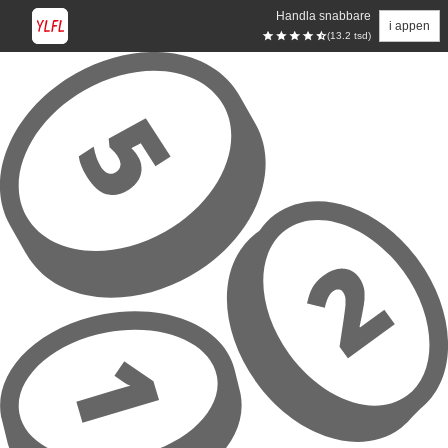
Handla snabbare
i appen
(13.2 tsd)
Hoppa till huvudinnehåll