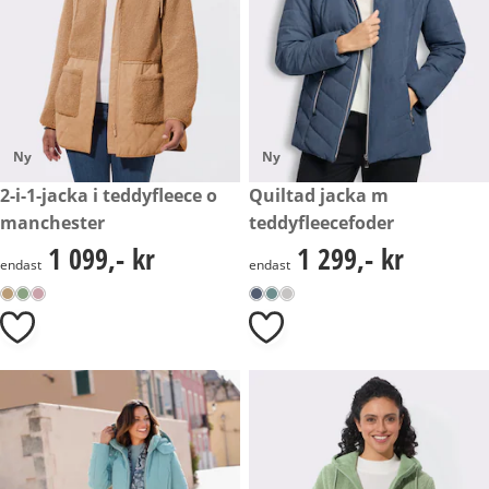
Ny
Ny
1 099,- kr
2-i-1-jacka i teddyfleece o
1 299,- kr
Quiltad jacka m
manchester
teddyfleecefoder
1 099,- kr
1 299,- kr
1 099,- kr
1 299,- kr
endast
endast