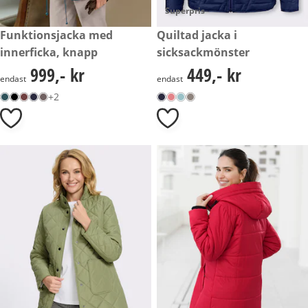
Superpris
999,- kr
Funktionsjacka med
449,- kr
Quiltad jacka i
innerficka, knapp
sicksackmönster
999,- kr
449,- kr
999,- kr
449,- kr
endast
endast
+2