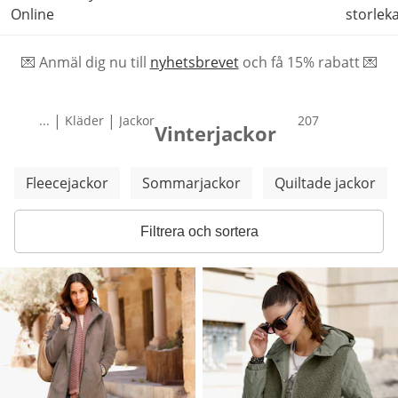
Online
storlek
💌 Anmäl dig nu till
nyhetsbrevet
och f
å
15% rabatt 💌
|
|
...
Kläder
Jackor
produkter
207
Vinterjackor
Hoppa över fler kategorier
Fleecejackor
Sommarjackor
Quiltade jackor
Filtrera och sortera