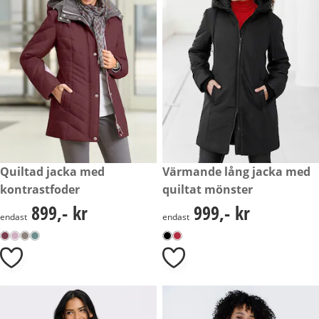
899,- kr
Quiltad jacka med
999,- kr
Värmande lång jacka med
kontrastfoder
quiltat mönster
899,- kr
999,- kr
899,- kr
999,- kr
endast
endast