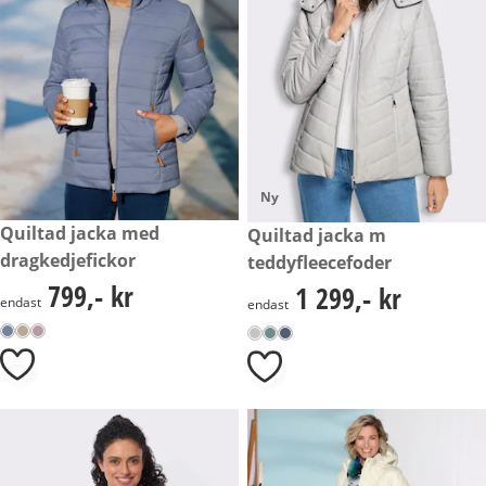
Ny
799,- kr
Quiltad jacka med
1 299,- kr
Quiltad jacka m
dragkedjefickor
teddyfleecefoder
799,- kr
1 299,- kr
799,- kr
1 299,- kr
endast
endast