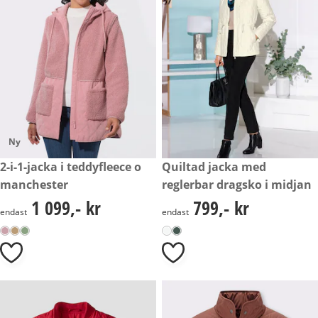
Ny
1 099,- kr
2-i-1-jacka i teddyfleece o
799,- kr
Quiltad jacka med
manchester
reglerbar dragsko i midjan
1 099,- kr
799,- kr
1 099,- kr
799,- kr
endast
endast