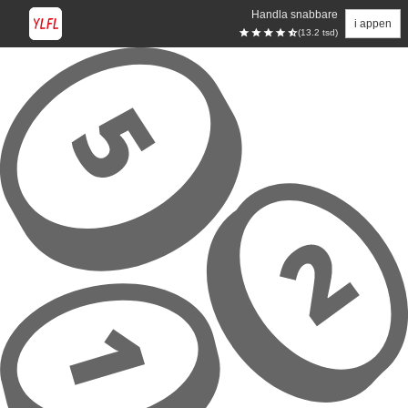
Handla snabbare
i appen
(13.2 tsd)
Hoppa till huvudinnehåll