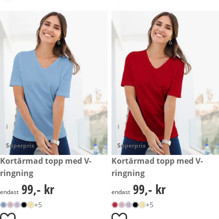
Superpris
Superpris
99,- kr
Kortärmad topp med V-
99,- kr
Kortärmad topp med V-
ringning
ringning
99,- kr
99,- kr
99,- kr
99,- kr
endast
endast
+5
+5