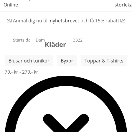
Online
storlek
💌 Anmäl dig nu till
nyhetsbrevet
och f
å
15% rabatt 💌
|
Startsida
Dam
produkter
3322
Kläder
Hoppa över fler kategorier
Blusar och tunikor
Byxor
Toppar & T-shirts
79,- kr - 279,- kr