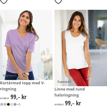
Superpris
Superpris
99,- kr
Kortärmad topp med V-
ringning
99,- kr
Linne med rund
halsringning
99,- kr
99,- kr
endast
99,- kr
99,- kr
+5
endast