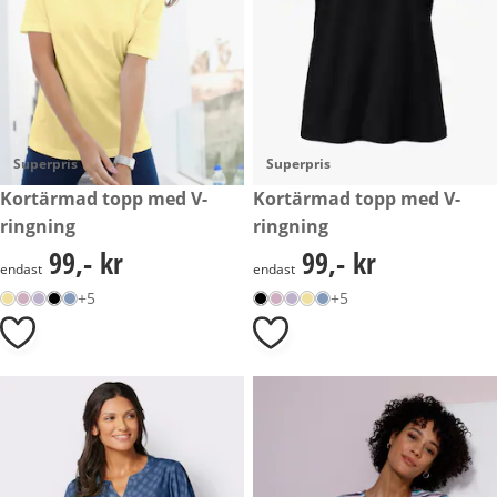
Superpris
Superpris
99,- kr
Kortärmad topp med V-
99,- kr
Kortärmad topp med V-
ringning
ringning
99,- kr
99,- kr
99,- kr
99,- kr
endast
endast
+5
+5