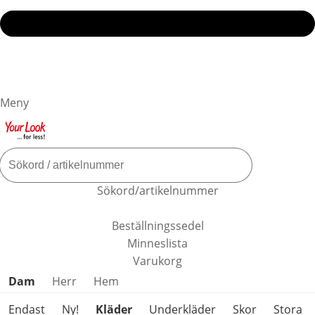
Meny
Sökord/artikelnummer
Beställningssedel
Minneslista
Varukorg
Hoppa över produktkategorier
Dam
Herr
Hem
Endast
Ny!
Kläder
Underkläder
Skor
Stora