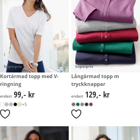
Superpris
Superpris
99,- kr
Kortärmad topp med V-
129,- kr
Långärmad topp m
ringning
tryckknappar
99,- kr
129,- kr
99,- kr
129,- kr
endast
endast
+5