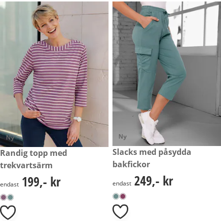
Ny
Ny
249,- kr
Slacks med påsydda
199,- kr
Randig topp med
bakfickor
trekvartsärm
249,- kr
199,- kr
249,- kr
199,- kr
endast
endast