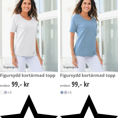
Superpris
Superpris
99,- kr
Figursydd kortärmad topp
99,- kr
Figursydd kortärmad topp
99,- kr
99,- kr
99,- kr
99,- kr
endast
endast
+5
+5