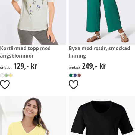
129,- kr
Kortärmad topp med
249,- kr
Byxa med resår, smockad
ängsblommor
linning
129,- kr
249,- kr
129,- kr
249,- kr
endast
endast