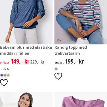
Ny
rabatterat pris: 149,- kr, tidigare pris: 229,- kr
Bekväm blus med elastiska
199,- kr
Randig topp med
- 35 %
muddar i fållen
trekvartsärm
149,- kr
199,- kr
rabatterat pris: 149,- kr, tidigare pris: 229,- kr
199,- kr
229,- kr
endast
endast
- 35 %