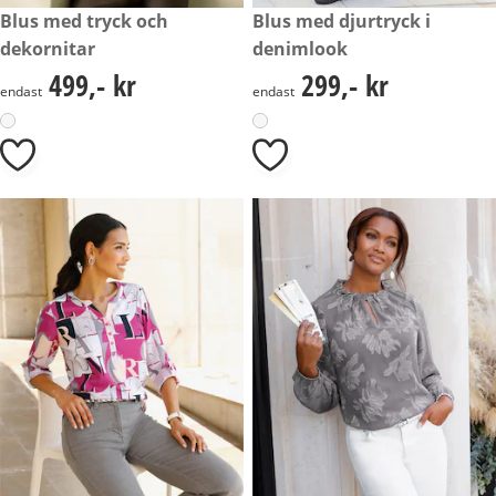
499,- kr
Blus med tryck och
299,- kr
Blus med djurtryck i
dekornitar
denimlook
499,- kr
299,- kr
499,- kr
299,- kr
endast
endast