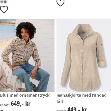
Ny
649,- kr
Blus med ornamenttryck
449,- kr
Jeansskjorta med rundad
fåll
649,- kr
649,- kr
endast
449,- kr
449,- kr
endast