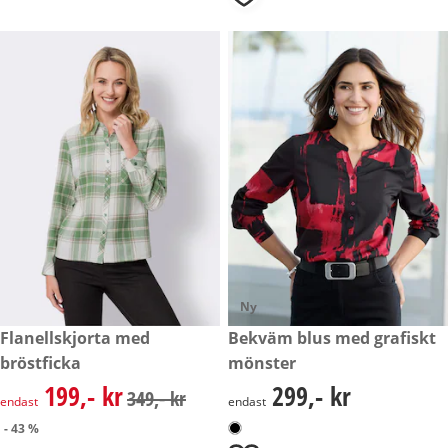
Ny
rabatterat pris: 199,- kr, tidigare pris: 349,- kr
Flanellskjorta med
299,- kr
Bekväm blus med grafiskt
- 43 %
bröstficka
mönster
199,- kr
299,- kr
rabatterat pris: 199,- kr, tidigare pris: 349,- kr
299,- kr
349,- kr
endast
endast
- 43 %