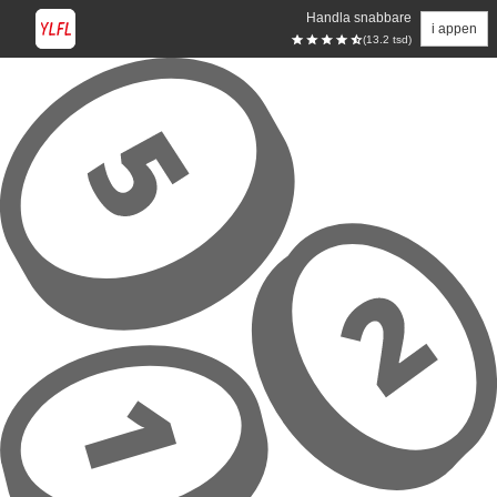
Handla snabbare
i appen
(13.2 tsd)
Hoppa till huvudinnehåll