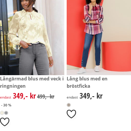
rabatterat pris: 349,- kr, tidigare pris: 499,- kr
Långärmad blus med veck i
349,- kr
Lång blus med en
- 30 %
ringningen
bröstficka
349,- kr
349,- kr
rabatterat pris: 349,- kr, tidigare pris: 499,- kr
349,- kr
499,- kr
endast
endast
- 30 %