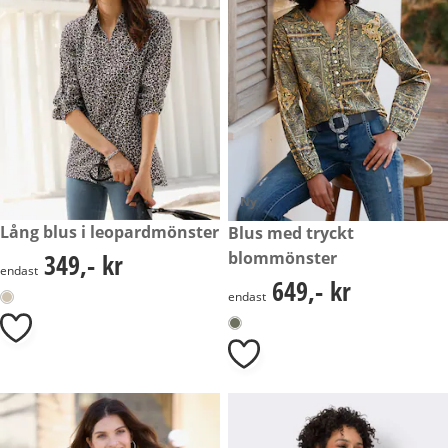
Ny
349,- kr
Lång blus i leopardmönster
649,- kr
Blus med tryckt
349,- kr
blommönster
349,- kr
endast
649,- kr
649,- kr
endast