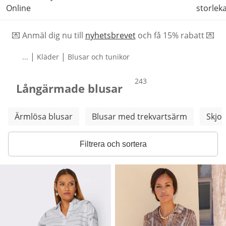
Online
storlek
💌 Anmäl dig nu till
nyhetsbrevet
och f
å
15% rabatt 💌
|
|
...
Kläder
Blusar och tunikor
produkter
243
Långärmade blusar
Hoppa över fler kategorier
Ärmlösa blusar
Blusar med trekvartsärm
Skjor
Filtrera och sortera