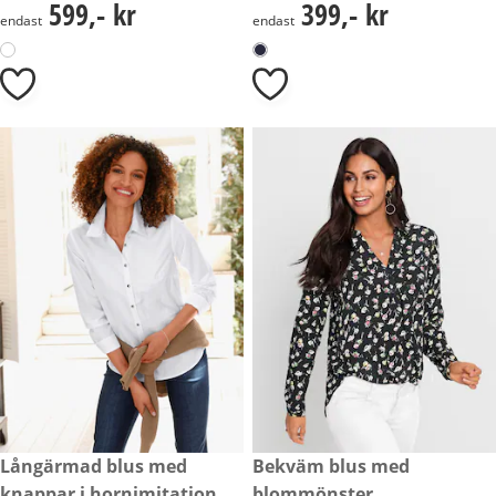
599,- kr
399,- kr
599,- kr
399,- kr
endast
endast
399,- kr
Långärmad blus med
rabatterat pris: 349,- kr, tidig
Bekväm blus med
- 30 %
knappar i hornimitation,
blommönster