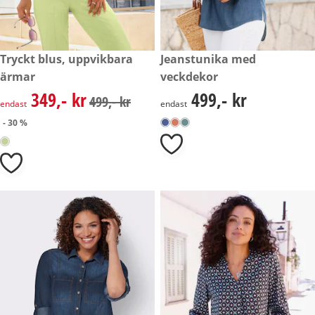
rabatterat pris: 349,- kr, tidigare pris: 499,- kr
Tryckt blus, uppvikbara
499,- kr
Jeanstunika med
- 30 %
ärmar
veckdekor
349,- kr
499,- kr
rabatterat pris: 349,- kr, tidigare pris: 499,- kr
499,- kr
499,- kr
endast
endast
- 30 %