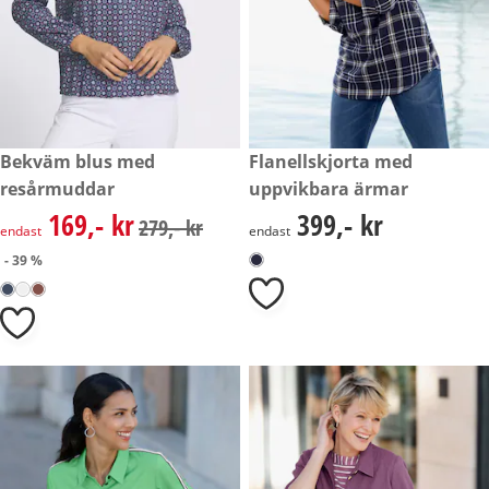
rabatterat pris: 169,- kr, tidigare pris: 279,- kr
Bekväm blus med
399,- kr
Flanellskjorta med
- 39 %
resårmuddar
uppvikbara ärmar
169,- kr
399,- kr
rabatterat pris: 169,- kr, tidigare pris: 279,- kr
399,- kr
279,- kr
endast
endast
- 39 %