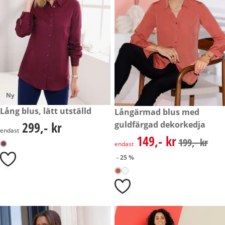
Ny
299,- kr
Lång blus, lätt utställd
rabatterat pris: 149,- kr, tidig
Långärmad blus med
- 25 %
299,- kr
guldfärgad dekorkedja
299,- kr
endast
149,- kr
rabatterat pris: 149,- kr, tidig
199,- kr
endast
- 25 %