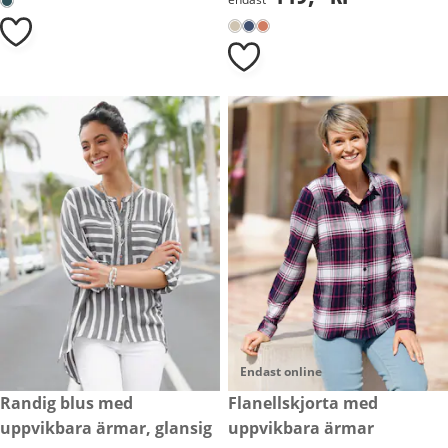
Endast online
599,- kr
Randig blus med
399,- kr
Flanellskjorta med
uppvikbara ärmar, glansig
uppvikbara ärmar