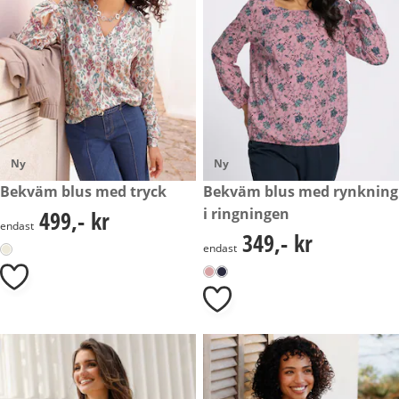
Ny
Ny
499,- kr
Bekväm blus med tryck
349,- kr
Bekväm blus med rynkning
i ringningen
499,- kr
499,- kr
endast
349,- kr
349,- kr
endast