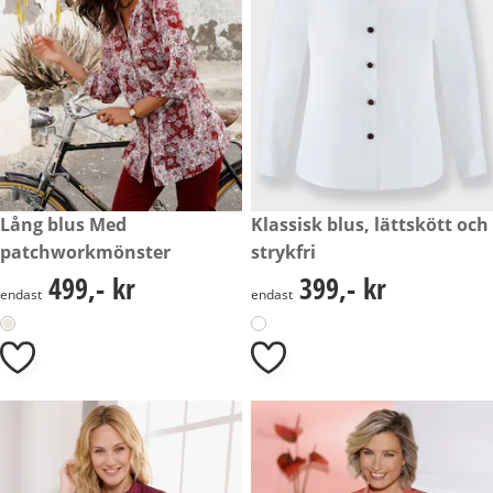
Ny
499,- kr
Lång blus Med
399,- kr
Klassisk blus, lättskött och
patchworkmönster
strykfri
499,- kr
399,- kr
499,- kr
399,- kr
endast
endast