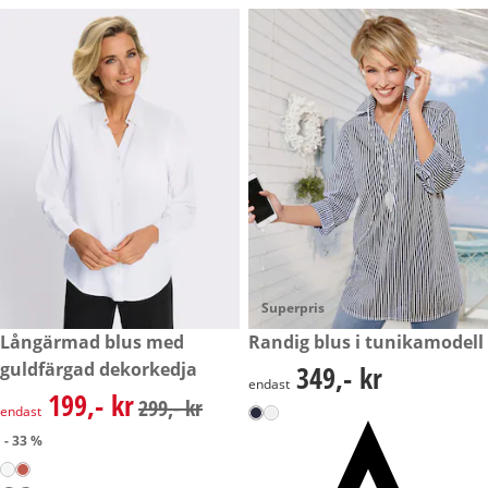
Superpris
rabatterat pris: 199,- kr, tidigare pris: 299,- kr
Långärmad blus med
349,- kr
Randig blus i tunikamodell
- 33 %
guldfärgad dekorkedja
349,- kr
349,- kr
endast
199,- kr
rabatterat pris: 199,- kr, tidigare pris: 299,- kr
299,- kr
endast
- 33 %