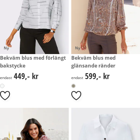
Ny
Ny
449,- kr
Bekväm blus med förlängt
599,- kr
Bekväm blus med
bakstycke
glänsande ränder
449,- kr
599,- kr
449,- kr
599,- kr
endast
endast