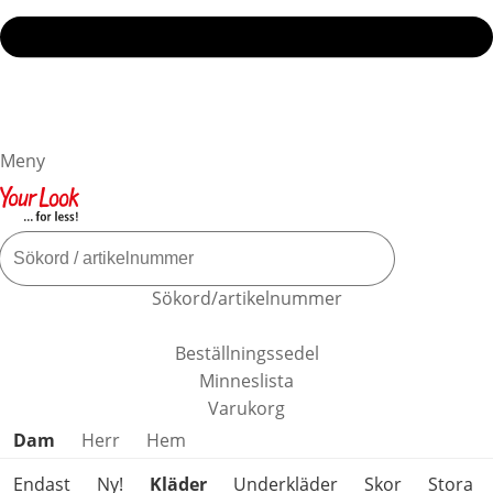
Meny
Sökord/artikelnummer
Beställningssedel
Minneslista
Varukorg
Hoppa över produktkategorier
Dam
Herr
Hem
Endast
Ny!
Kläder
Underkläder
Skor
Stora