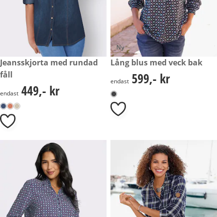
Ny
449,- kr
Jeansskjorta med rundad
599,- kr
Lång blus med veck bak
fåll
599,- kr
599,- kr
endast
449,- kr
449,- kr
endast