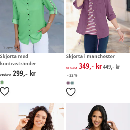
Superpris
299,- kr
Skjorta med
rabatterat pris: 349,- kr, tidig
Skjorta i manchester
- 22 %
kontrastränder
349,- kr
rabatterat pris: 349,- kr, tidig
449,- kr
endast
299,- kr
299,- kr
endast
- 22 %